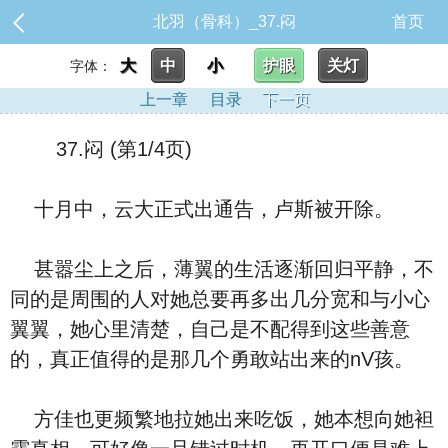
北羽（骨科）_37.闷
首页
大
中
小
护眼
关灯
字体：
上一章
目录
下一页
37.闷 (第1/4页)
十月中，云大正式出通告，卢斯被开除。
甚嚣尘上之后，薄翼的生活逐渐回归平静，不
同的是周围的人对她总要再多出几分宽和与小心
翼翼，她心里清楚，自己是不配得到这些善意
的，真正值得的是那几个勇敢站出来的nV孩。
方佳也更频繁地拉她出来吃饭，她本想向她袒