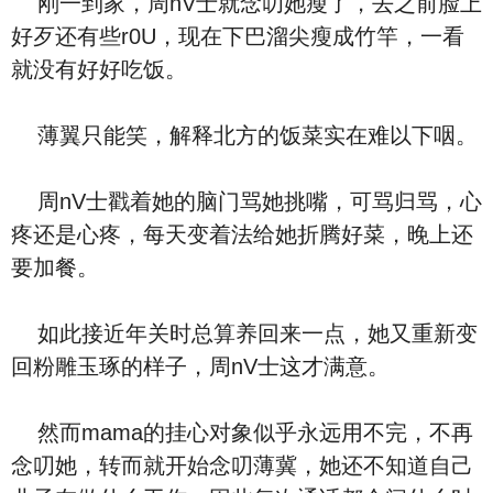
刚一到家，周nV士就念叨她瘦了，去之前脸上
好歹还有些r0U，现在下巴溜尖瘦成竹竿，一看
就没有好好吃饭。
薄翼只能笑，解释北方的饭菜实在难以下咽。
周nV士戳着她的脑门骂她挑嘴，可骂归骂，心
疼还是心疼，每天变着法给她折腾好菜，晚上还
要加餐。
如此接近年关时总算养回来一点，她又重新变
回粉雕玉琢的样子，周nV士这才满意。
然而mama的挂心对象似乎永远用不完，不再
念叨她，转而就开始念叨薄冀，她还不知道自己