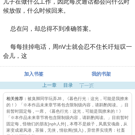
儿子在做什么工作，因此每次通话都会问什么时
候放假，什么时候回来。
总在问，却总得不到准确答案。
每每挂掉电话，周nV士就会忍不住长吁短叹一
会儿，这
加入书签
我的书架
上一章
目录
下一页
相关推荐：
被臭脚同学玩弄J8
,
《暮色行光：这光，可能是我撩来
的！》「※本作品未来章节将包含限制级内容，请斟酌阅读。」目
前暂时固定每
,
一席
,
《暮色行光：这光，可能是我撩来的！》
「※本作品未来章节将包含限制级内容，请斟酌阅读。」目前暂时
固定每
,
怪物们的朋友[nph人外]
,
本尊不是娘子
,
凤凰安魂曲
,
从
家变成避风港
,
茶箍
,
无侠
,
情欲阁(慎入)
,
异世界实境秀：社畜