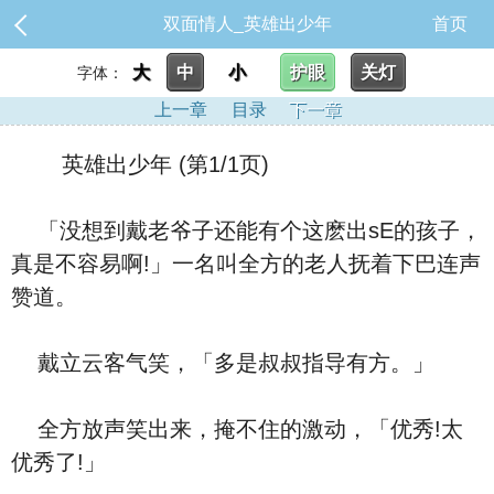
双面情人_英雄出少年
首页
大
中
小
护眼
关灯
字体：
上一章
目录
下一章
英雄出少年 (第1/1页)
「没想到戴老爷子还能有个这麽出sE的孩子，
真是不容易啊!」一名叫全方的老人抚着下巴连声
赞道。
戴立云客气笑，「多是叔叔指导有方。」
全方放声笑出来，掩不住的激动，「优秀!太
优秀了!」