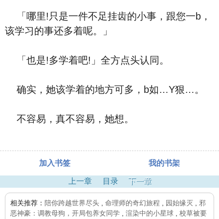
「哪里!只是一件不足挂齿的小事，跟您一b，
该学习的事还多着呢。」
「也是!多学着吧!」全方点头认同。
确实，她该学着的地方可多，b如…Y狠…。
不容易，真不容易，她想。
加入书签
我的书架
上一章
目录
下一章
相关推荐：
陪你跨越世界尽头
,
命理师的奇幻旅程
,
园始缘灭
,
邪
恶神豪：调教母狗，开局包养女同学
,
渲染中的小星球
,
校草被要