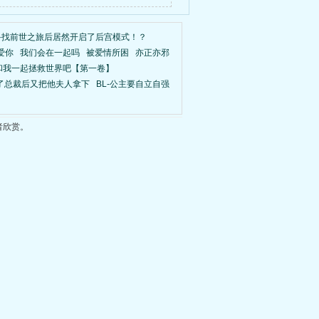
7……
寻找前世之旅后居然开启了后宫模式！？
爱你
我们会在一起吗
被爱情所困
亦正亦邪
和我一起拯救世界吧【第一卷】
了总裁后又把他夫人拿下
BL-公主要自立自强
者欣赏。