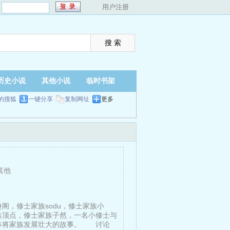
：
用户注册
历史小说
其他小说
临时书架
的搜狐
一键分享
复制网址
更多
其他
阁，修士家族sodu，修士家族小
族顶点，修士家族子然，一名小修士与
步将家族发展壮大的故事。 讨论