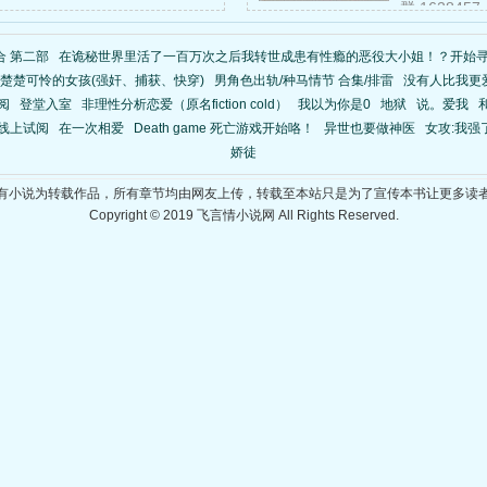
群:162845
合 第二部
在诡秘世界里活了一百万次之后我转世成患有性瘾的恶役大小姐！？开始
楚楚可怜的女孩(强奸、捕获、快穿)
男角色出轨/种马情节 合集/排雷
没有人比我更
阅
登堂入室
非理性分析恋爱（原名fiction cold）
我以为你是0
地狱
说。爱我
s》线上试阅
在一次相爱
Death game 死亡游戏开始咯！
异世也要做神医
女攻:我强
娇徒
有小说为转载作品，所有章节均由网友上传，转载至本站只是为了宣传本书让更多读
Copyright © 2019 飞言情小说网 All Rights Reserved.