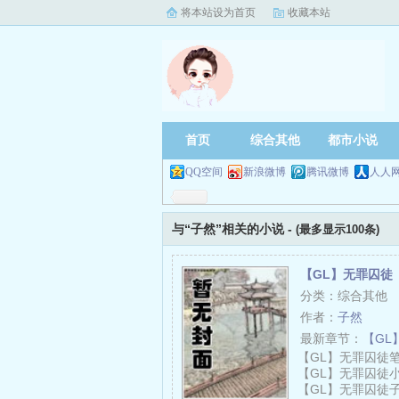
将本站设为首页
收藏本站
首页
综合其他
都市小说
QQ空间
新浪微博
腾讯微博
人人
与“子然”相关的小说 -
(最多显示100条)
【GL】无罪囚徒
分类：综合其他
作者：
子然
最新章节：
【GL
【GL】无罪囚徒笔
【GL】无罪囚徒
【GL】无罪囚徒