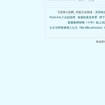
囚徒，你真……
飞言情小说网_书迷正在阅读：
灵异组
From A to Z 从始至终
游戏的真实世界
胯下
家庭教师狱纲《十年》线上试
公主与狩猎者猎人公主《My little princes
本站所