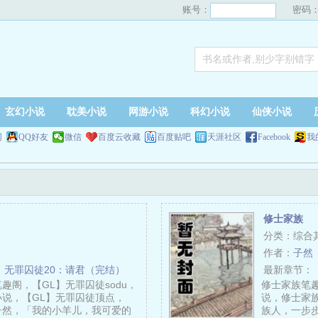
账号：
密码
玄幻小说
耽美小说
网游小说
科幻小说
仙侠小说
网
QQ好友
微信
百度云收藏
百度贴吧
天涯社区
Facebook
我
修士家族
分类：综合
作者：
子然
】无罪囚徒20：请君（完结）
最新章节：
趣阁，【GL】无罪囚徒sodu，
修士家族笔趣
小说，【GL】无罪囚徒顶点，
说，修士家
子然，「我的小羊儿，我可爱的
族人，一步