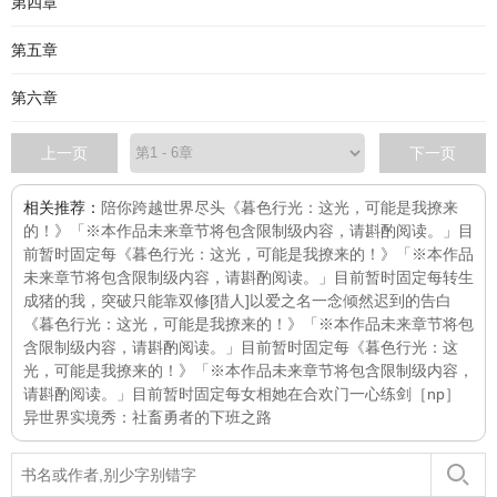
第四章
第五章
第六章
上一页
下一页
相关推荐：
陪你跨越世界尽头
《暮色行光：这光，可能是我撩来
的！》「※本作品未来章节将包含限制级内容，请斟酌阅读。」目
前暂时固定每
《暮色行光：这光，可能是我撩来的！》「※本作品
未来章节将包含限制级内容，请斟酌阅读。」目前暂时固定每
转生
成猪的我，突破只能靠双修
[猎人]以爱之名
一念倾然
迟到的告白
《暮色行光：这光，可能是我撩来的！》「※本作品未来章节将包
含限制级内容，请斟酌阅读。」目前暂时固定每
《暮色行光：这
光，可能是我撩来的！》「※本作品未来章节将包含限制级内容，
请斟酌阅读。」目前暂时固定每
女相
她在合欢门一心练剑［np］
异世界实境秀：社畜勇者的下班之路