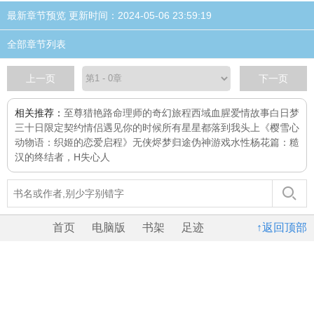
最新章节预览 更新时间：2024-05-06 23:59:19
全部章节列表
上一页
下一页
相关推荐：
至尊猎艳路
命理师的奇幻旅程
西域血腥爱情故事
白日梦
三十日限定契约情侣
遇见你的时候所有星星都落到我头上
《樱雪心
动物语：织姬的恋爱启程》
无侠
烬梦归途
伪神游戏
水性杨花篇：糙
汉的终结者，H
失心人
首页
电脑版
书架
足迹
↑返回顶部